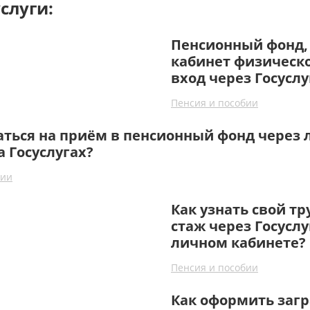
слуги:
Пенсионный фонд,
кабинет физическо
вход через Госуслу
Пенсия и пособии
аться на приём в пенсионный фонд через
а Госуслугах?
бии
Как узнать свой т
стаж через Госуслу
личном кабинете?
Пенсия и пособии
Как оформить заг