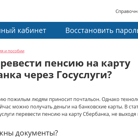
Справочн
ный кабинет
Восстановить парол
ия и пособии
еревести пенсию на карту
анка через Госуслуги?
ю пожилым людям приносит почтальон. Однако техноло
ейчас можно получать деньги на банковские карты. В ста
услуги перевести пенсию на карту Сбербанка, не выходя 
жны документы?