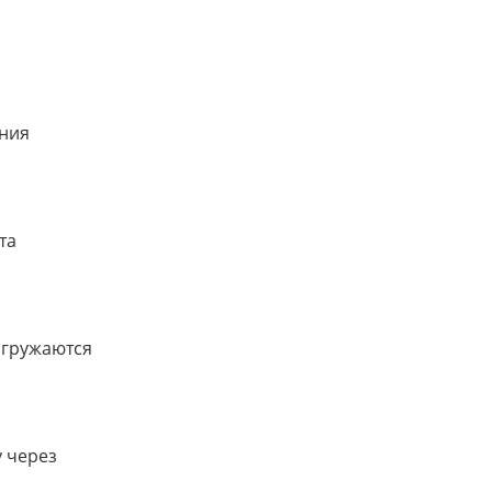
ания
та
агружаются
у через