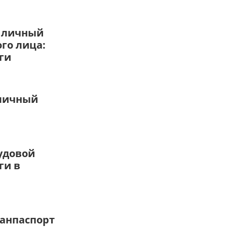
 личный
го лица:
ги
 личный
рудовой
ги в
ранпаспорт