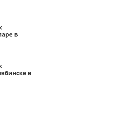
к
маре в
к
лябинске в